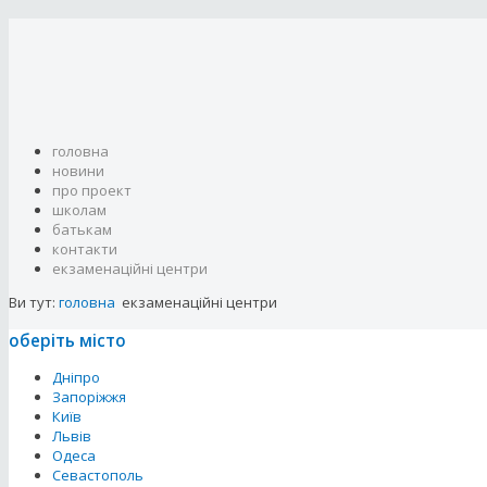
головна
новини
про проект
школам
батькам
контакти
eкзаменаційні центри
Ви тут:
головна
eкзаменаційні центри
оберіть місто
Дніпро
Запоріжжя
Київ
Львів
Одеса
Севастополь