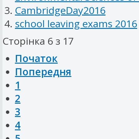
CambridgeDay2016
school leaving exams 2016
Сторінка 6 з 17
Початок
Попередня
1
2
3
4
5