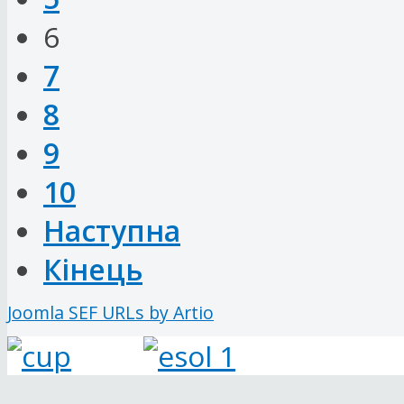
6
7
8
9
10
Наступна
Кінець
Joomla SEF URLs by Artio